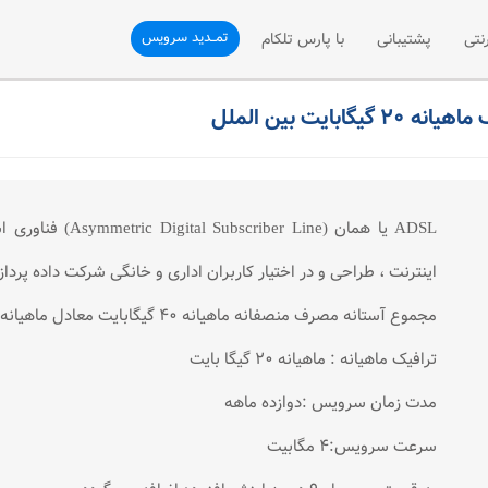
تمــدید سرویس
نتی
پشتیبانی
با پارس تلکام
نی
ثبت تیکت
درباره ما
تلفن سازمانی
پشتیبانی فنی
ارتباط با ما
فن سازمانی
رسیدگی به شکایات (VOC)
درخواست همکاری با ما
ADSL يا همان (ine
شی تلفن ثابت
پیشنهادات و انتقادات
درخواست نمایندگی فروش
اينترنت ، طراحی و در اختيار كاربران اداری و خانگی شرکت داده پردا
مقالات آموزشی
مجموع آستانه مصرف منصفانه ماهیانه ۴۰ گیگابایت معادل ماهیانه ۲۰ گیگا بایت ترافیک بین الملل
ترافیک ماهیانه : ماهیانه ۲۰ گیگا بایت
مدت زمان سرویس :دوازده ماهه
سرعت سرویس:۴ مگابیت