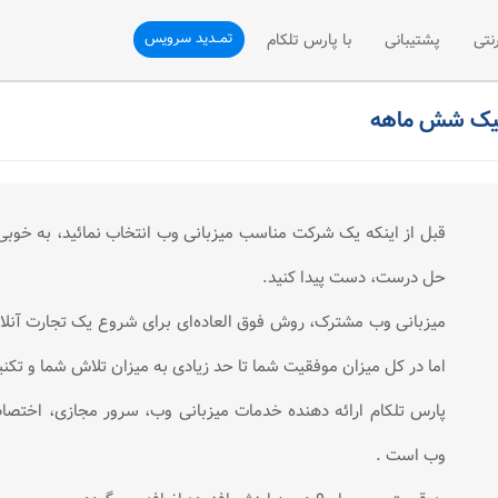
تمــدید سرویس
نتی
پشتیبانی
با پارس تلکام
نی
ثبت تیکت
درباره ما
تلفن سازمانی
پشتیبانی فنی
ارتباط با ما
فن سازمانی
رسیدگی به شکایات (VOC)
درخواست همکاری با ما
قبل از اینکه یک شرکت مناسب میزبانی وب انتخاب نمائید، به خوبی ت
شی تلفن ثابت
پیشنهادات و انتقادات
درخواست نمایندگی فروش
حل درست، دست پیدا کنید.
مقالات آموزشی
میزبانی وب مشترک، روش فوق العاده‌ای برای شروع یک تجارت آنلا
اما در کل میزان موفقیت شما تا حد زیادی به میزان تلاش شما و تکن
پارس تلکام ارائه دهنده خدمات میزبانی وب، سرور مجازی، اختص
وب است .