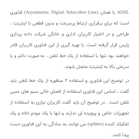
ADSL يا همان (Asymmetric Digital Subscriber Line) فناوری
است كه برای برقراری ارتباط پرسرعت و بدون قطعی با اينترنت ،
طراحی و در اختيار كاربران اداری و خانگی شرکت داده پردازی
پارس قرار گرفته است. با بهره گيری از اين فناوری كاربران قادر
خواهند بود تنها با استفاده از يك خط تلفن ، به صورت دائم و با
سرعتی بالا به اينترنت متصل شوند.
در توضيح اين فناوری و استفاده ۲ منظوره از يك خط تلفن بايد
گفت ، اساس اين فناوری استفاده از فضای خالی سيم های مسی
تلفن است . در توضيح آن بايد گفت كاربران نيازی به استفاده از
تجهيزات خاص و پيچيده ای ندارند و تنها با يك مودم adsl و يك
تفكيك كننده (splitter) می توانند به سادگی به اين فناوری دست
پيدا كنند.