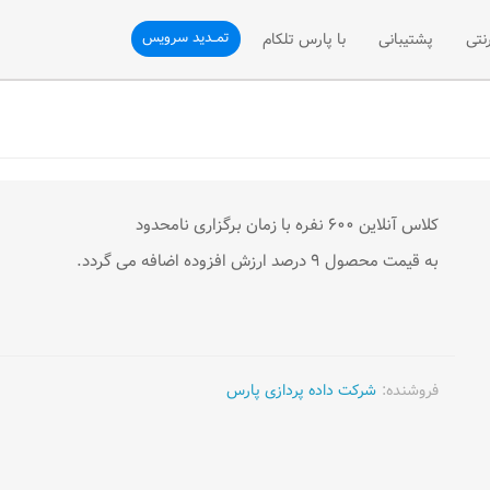
تمــدید سرویس
نتی
پشتیبانی
با پارس تلکام
نی
ثبت تیکت
درباره ما
تلفن سازمانی
پشتیبانی فنی
ارتباط با ما
فن سازمانی
رسیدگی به شکایات (VOC)
درخواست همکاری با ما
کلاس آنلاین ۶۰۰ نفره با زمان برگزاری نامحدود
به قیمت محصول ۹ درصد ارزش افزوده اضافه می گردد.
شی تلفن ثابت
پیشنهادات و انتقادات
درخواست نمایندگی فروش
مقالات آموزشی
فروشنده:
شرکت داده پردازی پارس