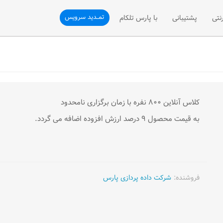
تمــدید سرویس
نتی
پشتیبانی
با پارس تلکام
نی
ثبت تیکت
درباره ما
تلفن سازمانی
پشتیبانی فنی
ارتباط با ما
فن سازمانی
رسیدگی به شکایات (VOC)
درخواست همکاری با ما
کلاس آنلاین ۸۰۰ نفره با زمان برگزاری نامحدود
به قیمت محصول ۹ درصد ارزش افزوده اضافه می گردد.
شی تلفن ثابت
پیشنهادات و انتقادات
درخواست نمایندگی فروش
مقالات آموزشی
فروشنده:
شرکت داده پردازی پارس