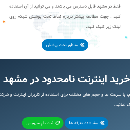
فقط در مشهد قابل دسترس می باشند و می توانید از آن استفاده
کنید . جهت مطالعه بیشتر درباره نقاط تحت پوشش شبکه روی
لینک زیر کلیک کنید.
مناطق تحت پوشش
نترنت نامحدود در مشهد +ADSL۲ پارس تلکا
 با سرعت ها و حجم های مختلف برای استفاده از کاربران اینترنت و شرک
 نمائید.
مشاهده تعرفه ها
ثبت نام سرویس