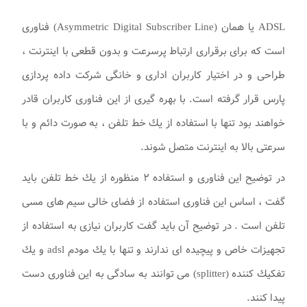
ADSL يا همان (Asymmetric Digital Subscriber Line) فناوری
است كه برای برقراری ارتباط پرسرعت و بدون قطعی با اينترنت ،
طراحی و در اختيار كاربران اداری و خانگی شرکت داده پردازی
پارس قرار گرفته است. با بهره گيری از اين فناوری كاربران قادر
خواهند بود تنها با استفاده از يك خط تلفن ، به صورت دائم و با
سرعتی بالا به اينترنت متصل شوند.
در توضيح اين فناوری و استفاده ۲ منظوره از يك خط تلفن بايد
گفت ، اساس اين فناوری استفاده از فضای خالی سيم های مسی
تلفن است . در توضيح آن بايد گفت كاربران نيازی به استفاده از
تجهيزات خاص و پيچيده ای ندارند و تنها با يك مودم adsl و يك
تفكيك كننده (splitter) می توانند به سادگی به اين فناوری دست
پيدا كنند.