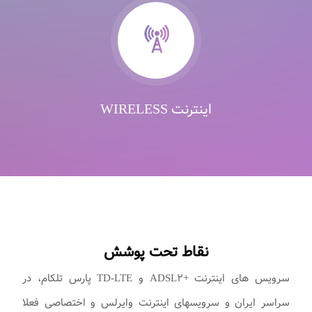
اینترنت WIRELESS
نقاط تحت پوشش
سرویس های اینترنت +ADSL۲ و TD-LTE پارس تلکام، در
سراسر ایران و سرویسهای اینترنت وایرلس و اختصاصی فعلا