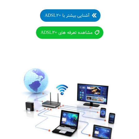
آشنایی بیشتر با +ADSL۲
مشاهده تعرفه های +ADSL۲