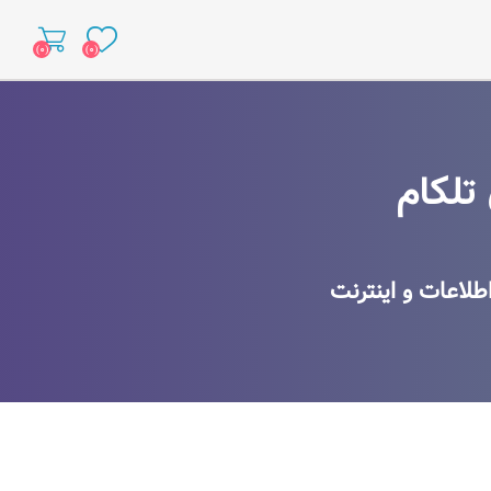
(۰)
(۰)
تلکام