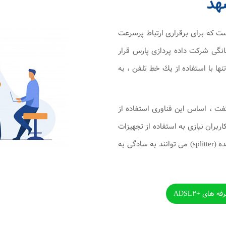
هد
Asymmetric Digital Subscrib) فناوری است كه برای برقراری ارتباط پرسرعت
خانگی شرکت داده پردازی پارس قرار
نها با استفاده از يك خط تلفن ، به
يك خط تلفن بايد گفت ، اساس اين فناوری استفاده از
ران نيازی به استفاده از تجهيزات
خاص و پيچيده ای ندارند و تنها با يك مودم adsl و يك تفكيك كننده (splitter) می توانند به سادگی به
 های +ADSL۲