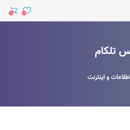
(۰)
(۰)
د
س تلکام