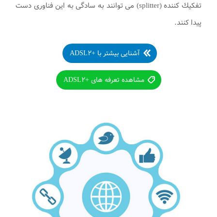
تفكيك كننده (splitter) می توانند به سادگی به اين فناوری دست
پيدا كنند.
آشنایی بیشتر با +ADSL۲
مشاهده تعرفه های +ADSL۲