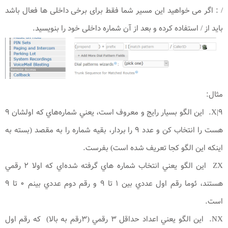
/ : اگر می خواهید این مسیر شما فقط برای برخی داخلی ها فعال باشد
باید از / استفاده کرده و بعد از آن شماره داخلی خود را بنویسید.
مثال:
۹|X. اين الگو بسيار رايج و معروف است، يعني شماره‌هاي كه اولشان ۹
هست را انتخاب كن و عدد ۹ را بردار، بقيه شماره را به مقصد (بسته به
اينكه اين الگو كجا تعريف شده است) بفرست.
ZX اين الگو يعني انتخاب شماره هاي گرفته شده‌اي كه اولا ۲ رقمي
هستند، ئوما رقم اول عددي بين ۱ تا ۹ و رقم دوم عددي بينم ۰ تا ۹
است.
NX. اين الگو يعني اعداد حداقل ۳ رقمي (۳رقم به بالا) كه رقم اول