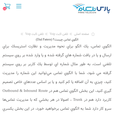
(۰)
صفحه اصلی
تلفن ثابت Voip
تلفن ثابت Voip
الگوي تماس چيست؟ (Dial Pattern)
الگوي تماس، يك الگو براي نحوه مديريت و نظارت استريسك براي
ارسال و يا در يافت شماره هاي گرفته شده و يا وارد شده بر روي سيستم
تلفني است، به طور مثال شماره اي توسط يك كاربر بر روي سيستم
گرفته مي شود، شما با الگوي تماس مي‌توانيد اين شماره را مديريت
كنيد، چيزي به آن اضافه يا كم كنيد و يا بر اساس عدد‌هاي خاص تصميم
گيري كنيد، اين بخش الگوي تماس هم در Outbound & Inbound Route
كاربرد دارد هم در Trunk ، اصولا در هر بخشي كه با مديريت تماس‌ها
سرو كار دارد شما به الگوي تماس برخواهيد خورد، در اين بخش يكسري