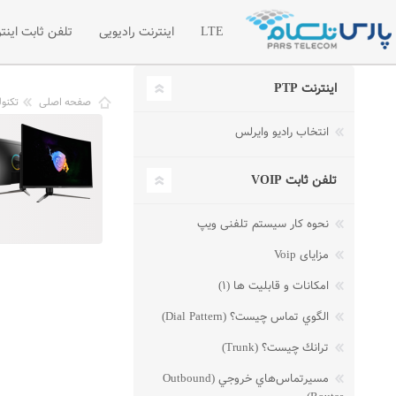
LTE
اینترنت رادیویی
تلفن ثابت اینتر
اینترنت PTP
اینترنت LTE
اینترنت رادیویی اختصاصی
تلفن سازما
صفحه اصلی
تکنو
انتخاب رادیو وایرلس
شبکه خصوصی مجازی VPN
لیست قیمت 
درخواست امکان سنجی رادیویی
درخواست تل
تلفن ثابت VOIP
مطالب آموز
نحوه کار سیستم تلفنی ویپ
مزایای Voip
امکانات و قابلیت ها (۱)
الگوي تماس چيست؟ (Dial Pattern)
ترانك چيست؟ (Trunk)
مسيرتماس‌هاي خروجي (Outbound