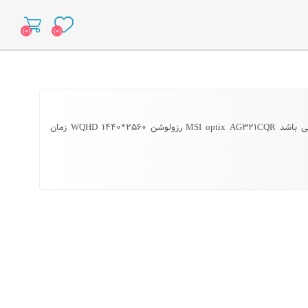
(۰)
(۰)
به نام خدا بررسی مانیتور MSI optix AG۳۲۱CQR مشخصات به شرح زیر می باشد MSI optix AG۳۲۱CQR رزولوشن WQHD ۱۴۴۰*۲۵۶۰ زمان