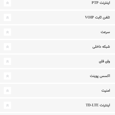
اینترنت PTP
تلفن ثابت VOIP
سرعت
شبکه داخلی
وای فای
اکسس پوینت
امنیت
اینترنت TD-LTE