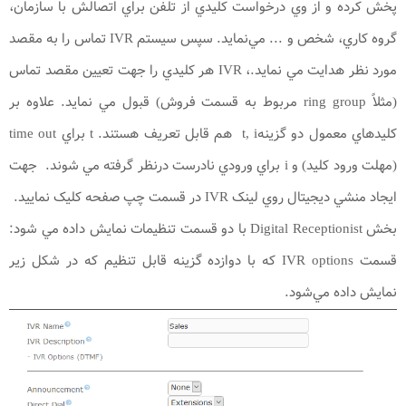
پخش کرده و از وي درخواست کليدي از تلفن براي اتصالش با سازمان،
گروه کاري، شخص و ... مي‌نمايد. سپس سيستم IVR تماس را به مقصد
مورد نظر هدايت مي نمايد.‌، IVR هر کليدي را جهت تعيين مقصد تماس
(مثلاً ring group مربوط به قسمت فروش) قبول مي نمايد. علاوه بر
کليدهاي معمول دو گزينهt, i هم قابل تعريف هستند. t براي time out
(مهلت ورود کليد) و i براي ورودي نادرست درنظر گرفته مي شوند. جهت
ايجاد منشي ديجيتال روي لينک IVR در قسمت چپ صفحه کليک نماييد.
بخش Digital Receptionist با دو قسمت تنظيمات نمايش داده مي شود:
قسمت IVR options که با دوازده گزينه قابل تنظيم که در شکل زير
نمايش داده مي‌شود.