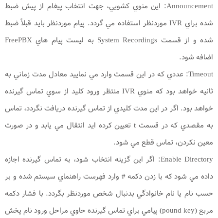
Announcement: اين منوي کشويي، جهت انتخاب پيغام از پيش ضبط
شده براي IVR موردنظر استفاده مي گردد. پيام موردنظر بايد قبلاً ضبط
شده و از قسمت System Recordings به ليست پيام هاي FreePBX
اضافه شود.
Timeout: عددي که در اين قسمت وارد مي نماييد معادل مدت زماني به
ثانيه خواهد بود که منوي IVR منتظر ورود کليد از سوي تماس گيرنده
خواهد بود. اگر در اين مدت کليدي از تماس گيرنده دريافت نگردد، تماس
به مقصدي که در قسمت t تعيين کرده ايد انتقال مي يابد و در صورت
معين نکردن، تماس قطع مي شود.
Enable Directory: اگر اين گزينه انتخاب شود، به تماس گيرنده اجازه
داده مي شود که با زدن دکمه # وارد فهرست راهنماي سيستم شده و بر
حسب نام يا نام خانوادگي بدنبال شخص موردنظر بگردد. با فشار دکمه
مربع (pound key) پيامي براي تماس گيرنده حاوي مراحل ورود نام پخش