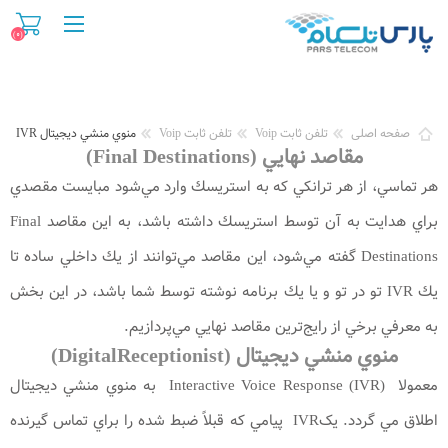
(۰)
صفحه اصلی
تلفن ثابت Voip
تلفن ثابت Voip
منوي منشي ديجيتال IVR
مقاصد نهايي (Final Destinations)
هر تماسي، از هر ترانكي كه به استريسك وارد مي‌شود مبايست مقصدي
براي هدايت به آن توسط استريسك داشته باشد، به اين مقاصد Final
Destinations گفته مي‌شود، اين مقاصد مي‌توانند از يك داخلي ساده تا
يك IVR‌ تو در تو و يا يك برنامه نوشته توسط شما باشد، در اين بخش
به معرفي برخي از رايج‌ترين مقاصد نهايي مي‌پردازيم.
منوي منشي ديجيتال (DigitalReceptionist)
معمولا Interactive Voice Response (IVR) به منوي منشي ديجيتال
اطلاق مي گردد. يکIVR پيامي که قبلاً ضبط شده را براي تماس گيرنده