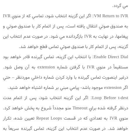
مي گردد.
VM Return to IVR: اگر اين گزينه انتخاب شود، تماسي که از منوي IVR
به صندوق صوتي انتقال يافته است، پس از اتمام کار با صندوق صوتي و
پيغامها، در نهايت به IVR بازگردانده مي شود. در صورت عدم انتخاب اين
گزينه، پس از اتمام کار با صندوق صوتي تماس قطع خواهد شد.
Enable Direct Dial: با انتخاب اين گزينه، تماس گيرنده قادر خواهد بود
مستقيماً در منوي IVR با گرفتن شماره extension به آن وصل شود.
درغير اينصورت تماس گيرنده با وارد کردن شماره داخلي موردنظر – حتي
اگر extension موجود باشد- پيامي مبني بر شماره اشتباه خواهد شنيد.
Loop Before t-dest: اگر اين گزينه انتخاب شود، پس از اتمام مدت
درنظر گرفته شده براي Timeout منو مجدداً شروع به پخش خواهد کرد.
منوي IVR به تعدادي که در قسمت Repeat Loops تعيين شده، تکرار
خواهد شد. در صورت عدم انتخاب اين گزينه، تماس گيرنده سريعاً به