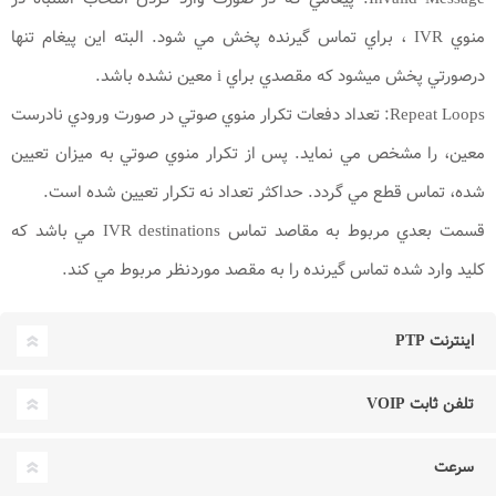
منوي IVR ، براي تماس گيرنده پخش مي شود. البته اين پيغام تنها
درصورتي پخش ميشود که مقصدي براي i معين نشده باشد.
Repeat Loops: تعداد دفعات تکرار منوي صوتي در صورت ورودي نادرست
معين، را مشخص مي نمايد. پس از تکرار منوي صوتي به ميزان تعيين
شده، تماس قطع مي گردد. حداکثر تعداد نه تکرار تعيين شده است.
قسمت بعدي مربوط به مقاصد تماس IVR destinations مي باشد که
کليد وارد شده تماس گيرنده را به مقصد موردنظر مربوط مي کند.
اینترنت PTP
تلفن ثابت VOIP
سرعت