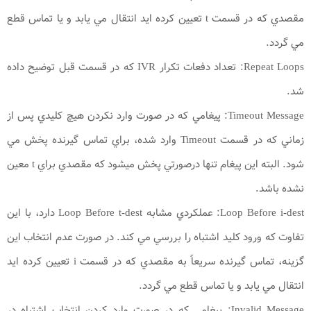
مقصدي که در قسمت t تعيين کرده ايد انتقال مي يابد و يا تماس قطع
مي گردد.
Repeat Loops: تعداد دفعات تکرار IVR که در قسمت قبل توضيح داده
شد.
Timeout Message: پيغامي که در صورت وارد نکردن هيچ کليدي پس از
زماني که در قسمت Timeout وارد شده، براي تماس گيرنده پخش مي
شود. البته اين پيغام تنها درصورتي پخش ميشود که مقصدي براي t معين
نشده باشد.
Loop Before i-dest: عملکردي مشابه Loop Before t-dest دارد، با اين
تفاوت که ورود کليد اشتباه را بررسي مي کند. در صورت عدم انتخاب اين
گزينه، تماس گيرنده سريعاً به مقصدي که در قسمت i تعيين کرده ايد
انتقال مي يابد و يا تماس قطع مي گردد.
Invalid Message: پيغامي که در صورت وارد کردن انتخاب اشتباه در