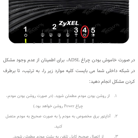
در صورت خاموش بودن چراغ ADSL، برای اطمینان از عدم وجود مشکل
در شبکه داخلی شما می بایست کلیه موارد زیر را، به ترتیب، تا برطرف
کردن مشکل انجام دهید:
از روشن بودن مودم مطمئن شوید. (در صورت روشن بودن مودم،
چراغ Power روشن خواهد بود.)
آداپتور برق مخصوص به مودم را به صورت صحیح به مودم متصل
کنید.
از اتصال صحیح کابل تلفن به پشت مودم مطمئن شوید.