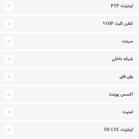
اینترنت PTP
تلفن ثابت VOIP
سرعت
شبکه داخلی
وای فای
اکسس پوینت
امنیت
اینترنت TD-LTE