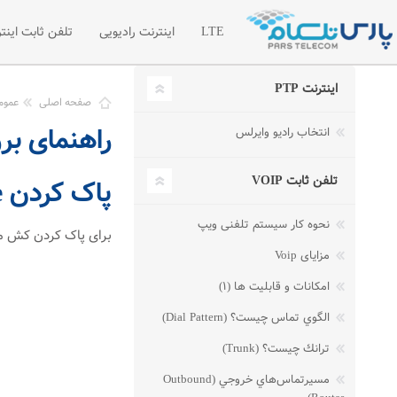
LTE
اینترنت رادیویی
تلفن ثابت اینتر
اینترنت PTP
اینترنت LTE
اینترنت رادیویی اختصاصی
تلفن سازما
صفحه اصلی
عموم
راهنمای بررس
انتخاب رادیو وایرلس
شبکه خصوصی مجازی VPN
لیست قیمت 
درخواست امکان سنجی رادیویی
درخواست تل
تلفن ثابت VOIP
پاک کردن Cache
مطالب آموز
نحوه کار سیستم تلفنی ویپ
برای پاک کردن کش مرورگر از منوی Safari گزین
مزایای Voip
امکانات و قابلیت ها (۱)
الگوي تماس چيست؟ (Dial Pattern)
ترانك چيست؟ (Trunk)
مسيرتماس‌هاي خروجي (Outbound