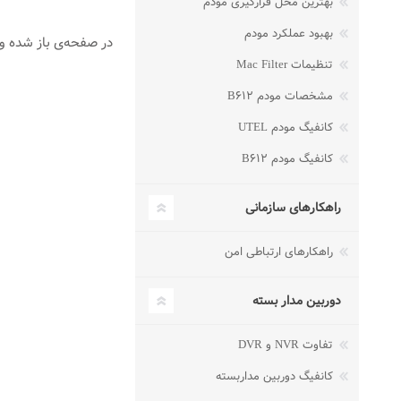
بهترین محل قرارگیری مودم
بهبود عملکرد مودم
در صفحه‌ی باز شده وارد تب Advanced شوید و گزینه ge Settings
تنظیمات Mac Filter
مشخصات مودم B۶۱۲
کانفیگ مودم UTEL
کانفیگ مودم B۶۱۲
راهکارهای سازمانی
راهکارهای ارتباطی امن
دوربین مدار بسته
تفاوت NVR و DVR
کانفیگ دوربین مداربسته