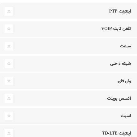
اینترنت PTP
تلفن ثابت VOIP
سرعت
شبکه داخلی
وای فای
اکسس پوینت
امنیت
اینترنت TD-LTE