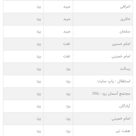
اعرافی
میبد
یزد
حائری
میبد
یزد
سلمان
میبد
یزد
امام حسین
تفت
یزد
امام خمینی
تفت
یزد
رسالت
یزد
یزد
استقلال - پاپ سایت
یزد
یزد
مجتمع آسمان یزد -DSL
یزد
یزد
آزادگان
یزد
یزد
امام خمینی
یزد
یزد
هفت تیر
یزد
یزد