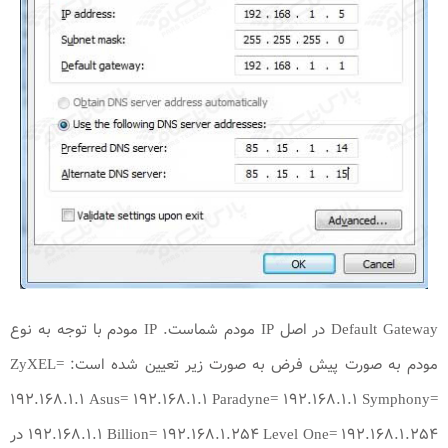
Default Gateway در اصل IP مودم شماست. IP مودم با توجه به نوع
مودم به صورت پیش فرض به صورت زیر تعیین شده است: ZyXEL=
۱۹۲.۱۶۸.۱.۱ Asus= ۱۹۲.۱۶۸.۱.۱ Paradyne= ۱۹۲.۱۶۸.۱.۱ Symphony=
۱۹۲.۱۶۸.۱.۱ Billion= ۱۹۲.۱۶۸.۱.۲۵۴ Level One= ۱۹۲.۱۶۸.۱.۲۵۴ در