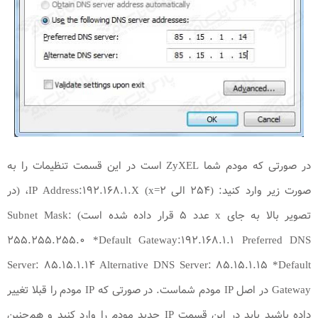
در صورتی که مودم شما ZyXEL است در این قسمت تنظیمات را به
صورت زیر وارد کنید: (۲۵۴ الی IP Address:۱۹۲.۱۶۸.۱.X (x=۲، (در
تصویر بالا به جای x عدد ۵ قرار داده شده است) Subnet Mask:
۲۵۵.۲۵۵.۲۵۵.۰ *Default Gateway:۱۹۲.۱۶۸.۱.۱ Preferred DNS
Server: ۸۵.۱۵.۱.۱۴ Alternative DNS Server: ۸۵.۱۵.۱.۱۵ *Default
Gateway در اصل IP مودم شماست. در صورتی که IP مودم را قبلا تغییر
داده باشید باید در این قسمت IP جدید مودم را وارد کنید و هم‌چنین