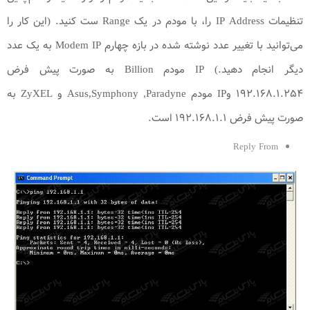
تنظیمات IP Address را، با مودم در یک Range ست کنید. (این کار را
می‌توانید با تغییر عدد نوشته شده در بازه چهارم Modem IP به یک عدد
دیگر انجام دهید.) IP مودم Billion به صورت پیش فرض
۱۹۲.۱۶۸.۱.۲۵۴ وIP مودم Asus,Symphony ,Paradyne و ZyXEL به
صورت پیش فرض ۱۹۲.۱۶۸.۱.۱ است.
Reply From