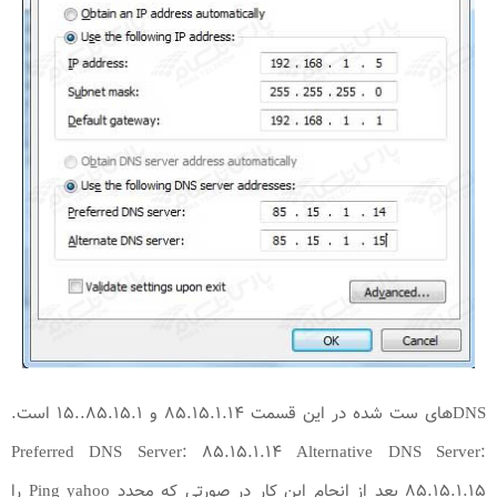
DNS‌های ست شده در این قسمت ۸۵.۱۵.۱.۱۴ و ۸۵.۱۵.۱..۱۵ است.
Preferred DNS Server: ۸۵.۱۵.۱.۱۴ Alternative DNS Server:
۸۵.۱۵.۱.۱۵ بعد از انجام این کار در صورتی که مجدد Ping yahoo را