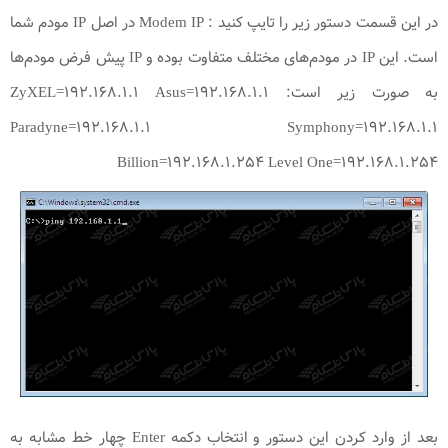
در این قسمت دستور زیر را تایپ کنید : Modem IP در اصل IP مودم شما
است. این IP در مودم‌های مختلف متفاوت بوده و IP پیش فرض مودم‌ها
به صورت زیر است: ZyXEL=۱۹۲.۱۶۸.۱.۱ Asus=۱۹۲.۱۶۸.۱.۱
Paradyne=۱۹۲.۱۶۸.۱.۱ Symphony=۱۹۲.۱۶۸.۱.۱
Billion=۱۹۲.۱۶۸.۱.۲۵۴ Level One=۱۹۲.۱۶۸.۱.۲۵۴
بعد از وارد کردن این دستور و انتخاب دکمه Enter چهار خط مشابه به