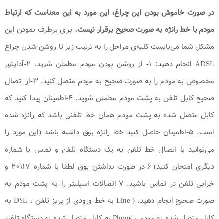
در صورت خاموش بودن این چراغ، این مورد به این معناست که ارتباط
مودم با خط رانژه به صورت صحیح برقرار نیست.
برای برطرف نمودن این
مشکل شما می‌بایست کلیه‌ی مراحل را به ترتیب زیر تا روشن شدن چراغ
ADSL انجام دهید: ۱- از روشن بودن مودم مطمئن شوید. ۲-آداپتور
مخصوص به مودم را به صورت صحیح به مودم متصل کنید. ۳-از اتصال
صحیح کابل تلفن به پشت مودم مطمئن شوید. ۴-اطمینان پیدا کنید که
کابل متصل شده به پشت مودم همان خط تلفنی باشد که رانژه شده
است. ۵-اطمینان حاصل کنید خط رانژه بوق داشته باشد (این مورد را
می‌توانید با اتصال خط تلفن به یک دستگاه تلفن و تماس با شماره
دیگری امتحان کنید) ۶-در صورت نداشتن بوق لطفا با شماره ۲۰۱۱۷ و
خرابی تلفن در تماس باشید. ۷-اتصالات اسپلیتر را به پشت مودم به
صورت صحیح انجام دهید. ( Line به خط ورودی از پریز تلفن ، DSL به
کابل متصل شده به مودم ، Phone به کابل متصل شده به دستگاه تلفن