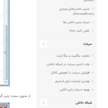
Routes)
مسير تماس‌هاي ورودي
(InboundRouts)
دسته بندی داخلی ها
تلفن ثابت Voip
سرعت
تفاوت مگابیت و مگا بایت
علت کندی سرعت در شبکه داخلی
افزایش سرعت با تعویض کانال
بهترین اینترنت برای استریم
بهبود سرعت بازی انلاین
از منوی سمت چپ گزینه Turn Windows Firewall on or off را ا
شبکه داخلی