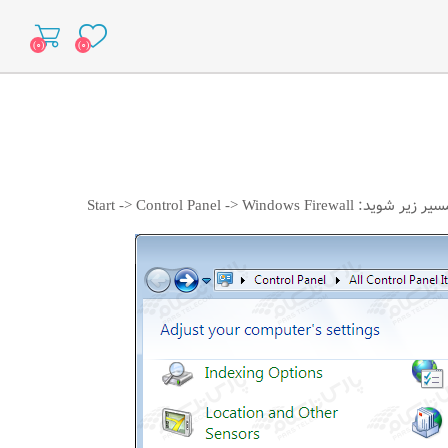
(۰)
(۰)