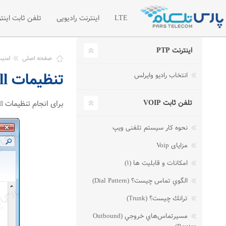
LTE
اینترنت رادیویی
تلفن ثابت اینتر
اینترنت PTP
اینترنت LTE
اینترنت رادیویی اختصاصی
تلفن سازما
صفحه اصلی
امنی
تنظیمات Firewall در ویندوز ۷
انتخاب رادیو وایرلس
شبکه خصوصی مجازی VPN
لیست قیمت 
درخواست امکان سنجی رادیویی
درخواست تل
تلفن ثابت VOIP
برای انجام تنظیمات Firewall در ویندوز Seven : برای فعال/غیر فعال کردن Firewall ویندوز، وارد مسیر زیر شوید: Start -> Control Panel -> Windows Firewall
مطالب آموز
نحوه کار سیستم تلفنی ویپ
مزایای Voip
امکانات و قابلیت ها (۱)
الگوي تماس چيست؟ (Dial Pattern)
ترانك چيست؟ (Trunk)
مسيرتماس‌هاي خروجي (Outbound