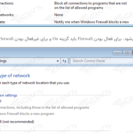
ه On و برای غیرفعال بودن Firewall باید گزینه Off انتخاب شود.