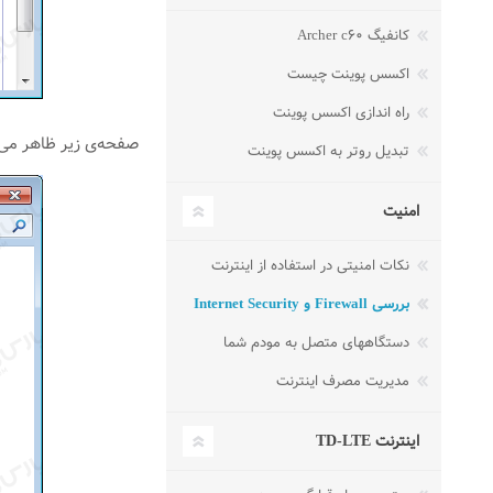
کانفیگ Archer c۶۰
اکسس پوینت چیست
راه اندازی اکسس پوینت
صفحه‌ی زیر ظاهر می‌شود. برای فعال بودن Firewall باید گزین
تبدیل روتر به اکسس پوینت
امنیت
نکات امنیتی در استفاده از اینترنت
بررسی Firewall و Internet Security
دستگاههای متصل به مودم شما
مدیریت مصرف اینترنت
اینترنت TD-LTE