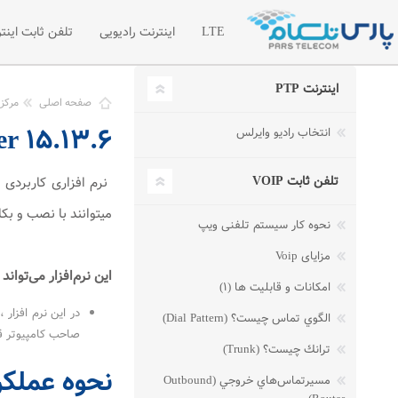
LTE
اینترنت رادیویی
تلفن ثابت اینتر
اینترنت PTP
اینترنت LTE
اینترنت رادیویی اختصاصی
تلفن سازما
صفحه اصلی
مرکز 
TeamViewer ۱۵.۱۳.۶ مد
انتخاب رادیو وایرلس
شبکه خصوصی مجازی VPN
لیست قیمت 
درخواست امکان سنجی رادیویی
درخواست تل
تلفن ثابت VOIP
مطالب آموز
میتوانند با نصب و بکا
نحوه کار سیستم تلفنی ویپ
مزایای Voip
این نرم‌افزار می‌تواند خطرناک ب
امکانات و قابلیت ها (۱)
الگوي تماس چيست؟ (Dial Pattern)
صاحب کامپیوتر قابل مش
ترانك چيست؟ (Trunk)
نحوه عملکرد
مسيرتماس‌هاي خروجي (Outbound