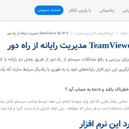
تمــدید سرویس
نتی
پشتیبانی
با پارس تلکام
نی
ثبت تیکت
درباره ما
دانلود
نرم افزارهای کاربردی اینترنت
TeamViewer ۱۵.۱۳.۶ مدیریت رایانه از راه دور
یریت رایانه از راه دور
تلفن سازمانی
پشتیبانی فنی
ارتباط با ما
فن سازمانی
رسیدگی به شکایات (VOC)
درخواست همکاری با ما
شی تلفن ثابت
پیشنهادات و انتقادات
درخواست نمایندگی فروش
رگیری این نرم افزار رایانه‌های خود را به طوری با یکدیگر مرتبط سازند که یک ک
مقالات آموزشی
اشد و hack به حساب آید ؟
اهده است و هر زمان که بخواهد ، می تواند کنترل را به دست گیرد و فرد وارد شونده را ، تنها با بستن نرم 
 این نرم افزار