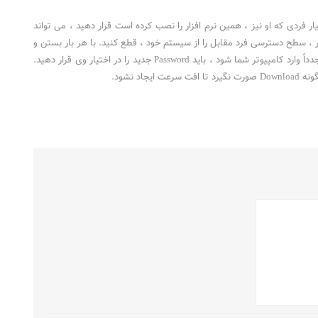
د که اگر این مشخصات را در اختیار فردی که او نیز ، همین نرم افزار را نصب کرده است قرار دهید ، می تواند
شما اقدام به فعالیت نماید. شما می توانید با Exit کردنِ این نرم افزار ، سطح دسترسی فرد مقابل را از سیستم خود ، قطع کنید. با هر بار بستن و
باز کردن نرم افزار ، یک Password جدید به شما تعلق می گیرد که اگر می خواهید فرد مورد نظرتان ، مجدداً وارد کامپیوتر شما شود ، باید Password جدید را در اختیار وی قرار دهید.
 نشود.