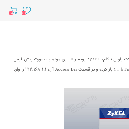
(۰)
(۰)
برای انجام این کار ابتدا می بایست صفحه کنسول مودم را باز کنید. مودم تحت ساپورت در شرکت پارس تلکام، ZyXEL بوده وIP ‌ این مودم به صورت پیش فرض
۱۹۲.۱۶۸.۱.۱ است. برای وارد شدن به کنسول مودم یک صفحه مرورگر (Internet Explorer یا Firefox یا …) باز کرده و در قسمت Address Bar آن، ۱۹۲.۱۶۸.۱.۱ را وارد