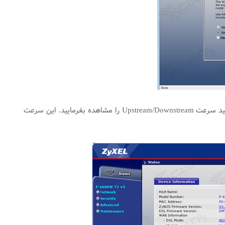
صفحه اولیه مودم به صورت زیر ظاهر می‌شود. در‌این صفحه در قسمت Interface Status، می‌توانید سرعت Upstream/Downstream را مشاهده بفرمایید. این سرعت