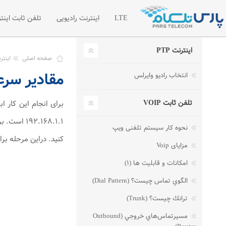
LTE
اینترنت رادیویی
تلفن ثابت اینتر
اینترنت PTP
اینترنت LTE
اینترنت رادیویی اختصاصی
تلفن سازما
صفحه اصلی
اینترنت
مقادیر سر
انتخاب رادیو وایرلس
شبکه خصوصی مجازی VPN
لیست قیمت 
درخواست امکان سنجی رادیویی
درخواست تل
تلفن ثابت VOIP
مطالب آموز
نحوه کار سیستم تلفنی ویپ
کنید. در‌این مرحله برای وارد شد
مزایای Voip
امکانات و قابلیت ها (۱)
الگوي تماس چيست؟ (Dial Pattern)
ترانك چيست؟ (Trunk)
مسيرتماس‌هاي خروجي (Outbound