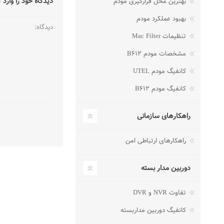
دیدگاه خود را وارد 
بهترین محل قرارگیری مودم
بهبود عملکرد مودم
دیدگاه:
تنظیمات Mac Filter
مشخصات مودم B۶۱۲
کانفیگ مودم UTEL
کانفیگ مودم B۶۱۲
راهکارهای سازمانی
راهکارهای ارتباطی امن
دوربین مدار بسته
تفاوت NVR و DVR
کانفیگ دوربین مداربسته