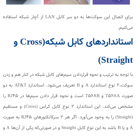
برای اتصال این سوكت‌ها به دو سر كابل LAN از آچار شبكه استفاده
می‌كنیم.
استانداردهای کابل شبکه(Cross و
Straight)
با توجه به ترتیب و نحوه قراردادن سیم‌های كابل شبکه در کنار هم و زدن
سوكت،۲ نوع استاندارد A و B تعریف می‌شود. استاندارد AT&T به دو
صورت T۵۶۸A و T۵۶۸B است و نحوه قرار دادن سیم‌ها در RJ۴۵ را
مشخص می‌کند. این استاندارد ۲ نوع کابل کراس (Cross) و مستقیم
(Straight) را به وجود می‌آورد. اگر هر ۲ سرکانکتورهای RJ۴۵ به صورت
A و یا B باشد به این نوع کابل Straight و در صورتی‌که یکی از آن‌ها A و