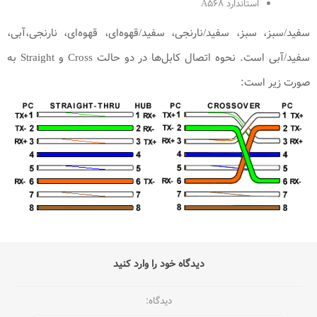
استاندارد A۵۶۸
سفید/سبز، سبز، سفید/نارنجی، سفید/قهوه‌ای، قهوه‌ای، نارنجی،آبی،
سفید/آبی است. نحوه اتصال کابل‌ها در دو حالت Cross و Straight به
صورت زیر است:
دیدگاه خود را وارد کنید
دیدگاه: