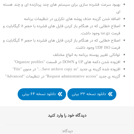
بهبود سرعت فشرده سازی برای سیستم های چند پردازنده ای و چند هسته
ای
اضافه شدن گزینه حذف پوشه های تکراری در تنظیمات برنامه
اصلاح خطایی که در هنگام باز کردن فایل های فشرده با حجم ۸ گیگابایت و
فرمت tar.gz وجود داشت.
اصلاح خطایی که در هنگام باز کردن فایل های فشرده با حجم ۴ گیگابایت و
فرمت UDF ISO وجود داشت.
توانائی تغییر پوسته برنامه به انواع مختلف
افزوده شدن دکمه های UP و DOWN در قسمت "Organize profiles"
افزوده شده گزینه ی جدید "Save archive copy as..." در منوی "File"
گزینه ی جدید "Request administrative access" در تنظیمات "Advanced"
دانلود نسخه ۳۲ بیتی
دانلود نسخه ۶۴ بیتی
دیدگاه خود را وارد کنید
دیدگاه: